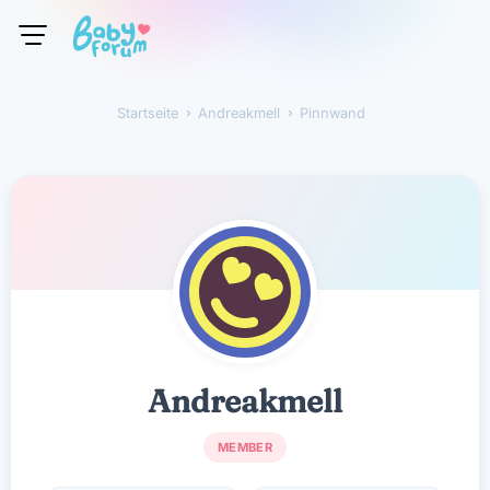
Startseite
›
Andreakmell
›
Pinnwand
Andreakmell
Andreakmell
MEMBER