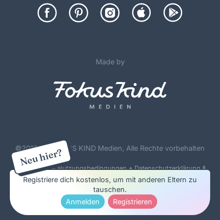
Made by
©
2012-26 FOKUS KIND Medien, Alle Rechte vorbehalten
Neu hier?
•
Forenregeln & Nutzungsbedingungen
Datenschutzerklärung &
Cookie Policy
Registriere dich kostenlos, um mit anderen Eltern zu
tauschen.
Impressum & Werbung
Anmelden
Registrieren