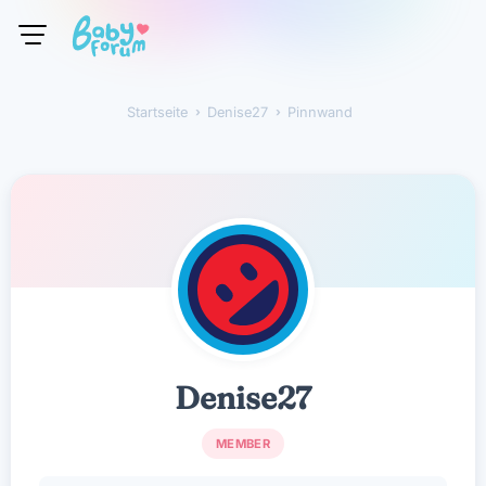
Startseite
›
Denise27
›
Pinnwand
Denise27
Denise27
MEMBER