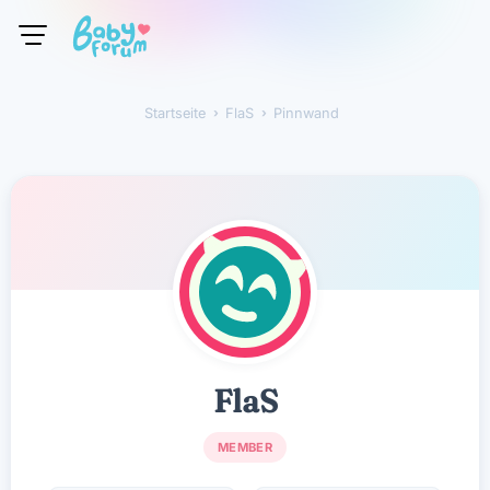
Startseite
›
FlaS
›
Pinnwand
FlaS
FlaS
MEMBER