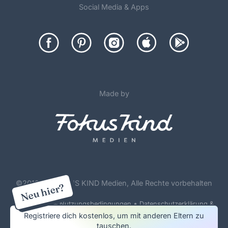
Social Media & Apps
Made by
©
2012-26 FOKUS KIND Medien, Alle Rechte vorbehalten
Neu hier?
•
Forenregeln & Nutzungsbedingungen
Datenschutzerklärung &
Cookie Policy
Registriere dich kostenlos, um mit anderen Eltern zu
tauschen.
Impressum & Werbung