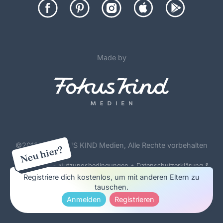
Made by
©
2012-26 FOKUS KIND Medien, Alle Rechte vorbehalten
Neu hier?
•
Forenregeln & Nutzungsbedingungen
Datenschutzerklärung &
Cookie Policy
Registriere dich kostenlos, um mit anderen Eltern zu
tauschen.
Impressum & Werbung
Anmelden
Registrieren