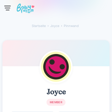
Startseite
›
Joyce
›
Pinnwand
Joyce
Joyce
MEMBER