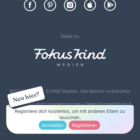
Made by
©
2012-26 FOKUS KIND Medien, Alle Rechte vorbehalten
Neu hier?
•
Forenregeln & Nutzungsbedingungen
Datenschutzerklärung &
Cookie Policy
Registriere dich kostenlos, um mit anderen Eltern zu
tauschen.
Impressum & Werbung
Anmelden
Registrieren