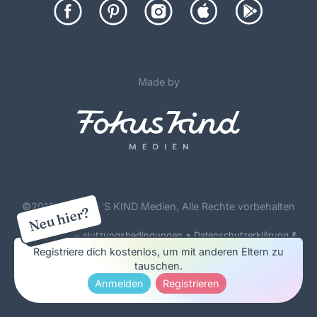
Made by
©
2012-26 FOKUS KIND Medien, Alle Rechte vorbehalten
Neu hier?
•
Forenregeln & Nutzungsbedingungen
Datenschutzerklärung &
Cookie Policy
Registriere dich kostenlos, um mit anderen Eltern zu
tauschen.
Impressum & Werbung
Anmelden
Registrieren