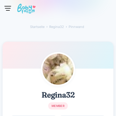
Startseite
›
Regina32
›
Pinnwand
Regina32
Regina32
MEMBER