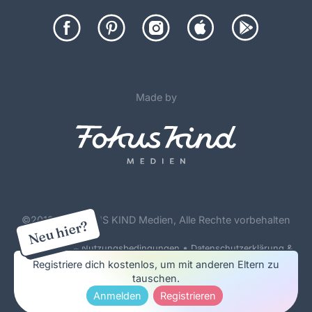
Made by
©
2012-26 FOKUS KIND Medien, Alle Rechte vorbehalten
Neu hier?
•
Forenregeln & Nutzungsbedingungen
Datenschutzerklärung &
Cookie Policy
Registriere dich kostenlos, um mit anderen Eltern zu
tauschen.
Impressum & Werbung
Anmelden
Registrieren