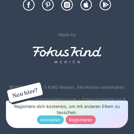
Made by
©
2012-26 FOKUS KIND Medien, Alle Rechte vorbehalten
Neu hier?
•
Forenregeln & Nutzungsbedingungen
Datenschutzerklärung &
Cookie Policy
Registriere dich kostenlos, um mit anderen Eltern zu
tauschen.
Impressum & Werbung
Anmelden
Registrieren