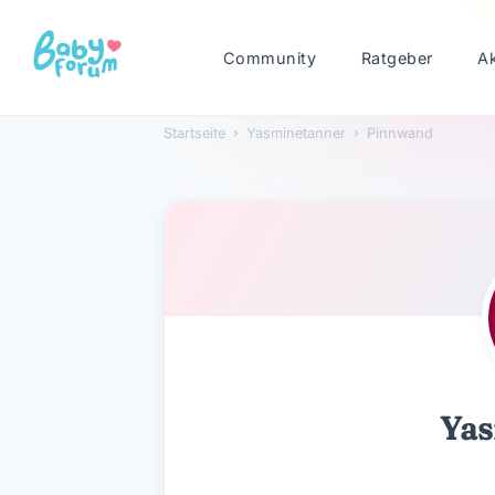
Community
Ratgeber
A
Startseite
›
Yasminetanner
›
Pinnwand
Yasminetanner
Yas