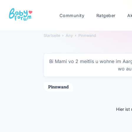
Community
Ratgeber
A
Startseite
›
Any
›
Pinnwand
Any
Bi Mami vo 2 meitlis u wohne im Aar
wo au 
Pinnwand
Hier is