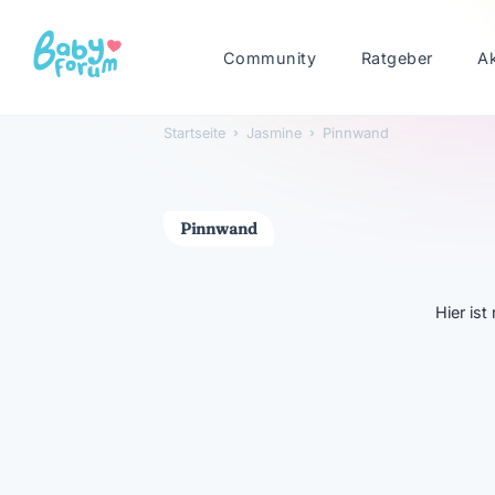
Community
Ratgeber
A
Startseite
›
Jasmine
›
Pinnwand
Jasmine
Pinnwand
Hier is