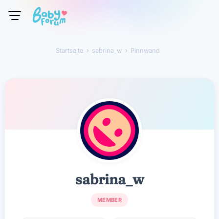
Startseite
›
sabrina_w
›
Pinnwand
sabrina_w
sabrina_w
MEMBER