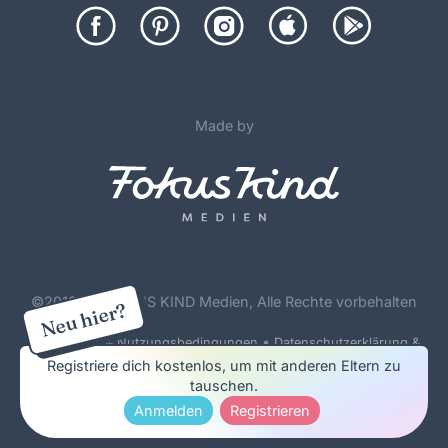
Made by
©
2012-26 FOKUS KIND Medien, Alle Rechte vorbehalten
Neu hier?
•
Forenregeln & Nutzungsbedingungen
Datenschutzerklärung &
Cookie Policy
Registriere dich kostenlos, um mit anderen Eltern zu
tauschen.
Impressum & Werbung
Anmelden
Registrieren