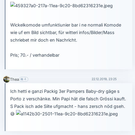
Wickelkomode umfunktiunier bar i ne normali Komode
wie uf em Bild sichtbar, für witteri infos/Bilder/Mass
schriebet mir doch en Nachricht.
Pris; 70.- / verhandelbar
Thea
4
22.12.2019, 23:25
Ich hetti e ganzi Packig 3er Pampers Baby-dry gäge s
Porto z verschänke. Min Papi hät die falsch Grössi kauft.
S Pack isch ade Siite ufgmacht - hans zersch nöd gseh.
😅