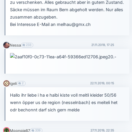
zu verschenken. Alles gebraucht aber in gutem Zustand.
Säcke müssen im Raum Bern abgeholt werden. Nur alles
zusammen abzugeben.
Bei Interesse E-Mail an melhau@gmx.ch
Nessa
233
21.11.2019, 17:25
20.-
igeli
2
22.11.2019, 00:15
Hallo ihr liebe i ha e halbi kiste voll meitli kleider 50/56
wenn öpper us de region (nesselnbach) es meiteli het
odr bechonnt darf sich gern melde
Moonpie87
339
27.11.2019, 22:35