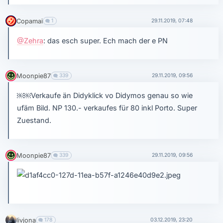
Copamai
1
29.11.2019, 07:48
@Zehra
: das esch super. Ech mach der e PN
Moonpie87
339
29.11.2019, 09:56
￼￼Verkaufe än Didyklick vo Didymos genau so wie
ufäm Bild. NP 130.- verkaufes für 80 inkl Porto. Super
Zuestand.
Moonpie87
339
29.11.2019, 09:56
livjona
178
03.12.2019, 23:20