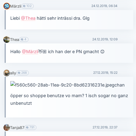
Märzli
102
24.12.2019, 06:34
Liebi
@Thea
hätti sehr inträssi dra. Glg
Thea
4
24.12.2019, 12:09
Hallo
@Märzli
👋🏼
ich han der e PN gmacht
😊
ally
268
27.12.2019, 15:22
chan
öpper so shoppe benutze vo mam? 1 isch sogar no ganz
unbenutzt
Tanja87
791
27.12.2019, 22:37