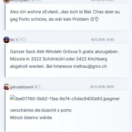
Moonpie87
Also ich wohne zEvilard...das isch bi Biel. Chas aber au
geg Porto schicke, da wär keis Problem
😊
👌
Sti
343
16.11.2019, 13:45
Ganzer Sack Aldi-Windeln Grösse 5 gratis abzugeben.
Müsste in 3322 Schönbühl oder 3422 Kirchberg
abgeholt werden. Bei Interesse melhau@gmx.ch
gänseblüemli
0
20.11.2019, 08:51
mer
verschänke die büechli s porto
Mösst öberno wärde