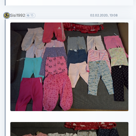
Sisi1992
15
02.02.2020, 13:08