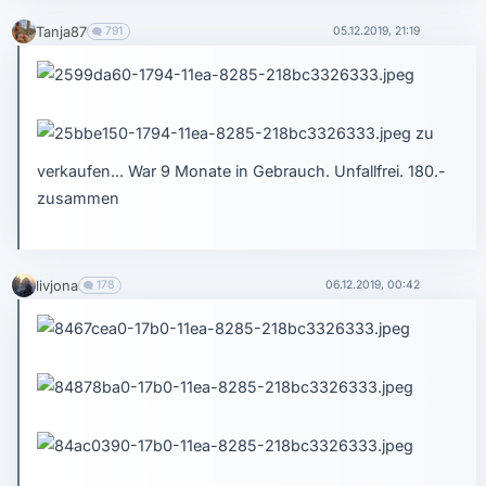
Tanja87
791
05.12.2019, 21:19
zu
verkaufen... War 9 Monate in Gebrauch. Unfallfrei. 180.-
zusammen
livjona
178
06.12.2019, 00:42