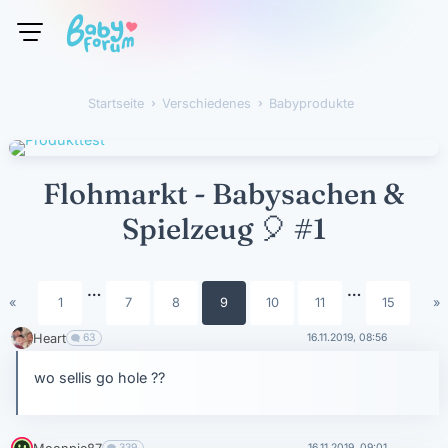
Startseite
›
Verschiedenes
›
Babyprodukte
Flohmarkt - Babysachen &
Spielzeug
🎈
#1
…
…
«
1
7
8
9
10
11
15
»
Heart
63
16.11.2019, 08:56
wo sellis go hole ??
339
16.11.2019, 09:01