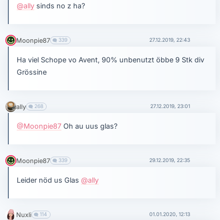
@ally
sinds no z ha?
Moonpie87
339
27.12.2019, 22:43
Ha viel Schope vo Avent, 90% unbenutzt öbbe 9 Stk div
Grössine
ally
268
27.12.2019, 23:01
@Moonpie87
Oh au uus glas?
Moonpie87
339
29.12.2019, 22:35
Leider nöd us Glas
@ally
Nuxli
114
01.01.2020, 12:13