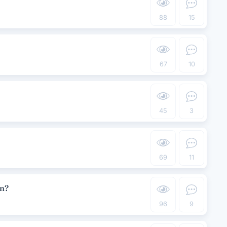
88
15
67
10
45
3
?
69
11
ln?
96
9