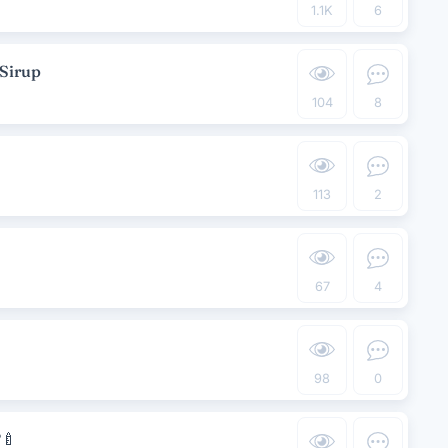
1.1K
6
-Sirup
104
8
113
2
67
4
98
0
?
🍼