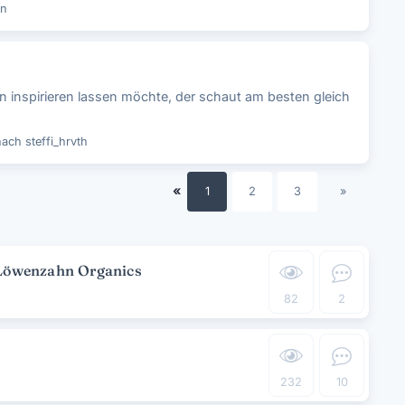
nn
 inspirieren lassen möchte, der schaut am besten gleich
nach
steffi_hrvth
«
1
2
3
»
Löwenzahn Organics
82
2
232
10