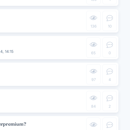
136
10
4, 14:15
65
0
97
4
84
2
perpremium?