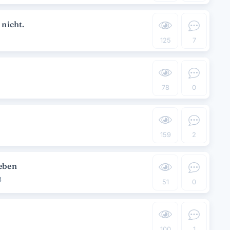
nicht.
125
7
78
0
159
2
eben
3
51
0
100
1