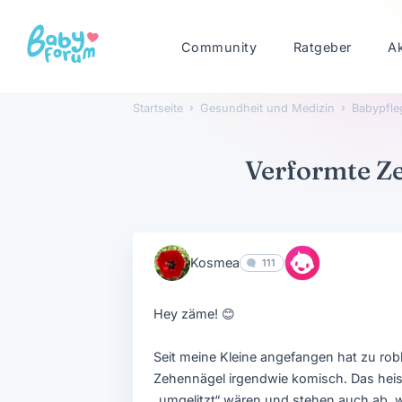
Community
Ratgeber
A
Startseite
›
Gesundheit und Medizin
›
Babypfle
Verformte Z
Kosmea
111
Hey zäme!
😊
Seit meine Kleine angefangen hat zu ro
Zehennägel irgendwie komisch. Das heiss
„umgelitzt“ wären und stehen auch ab, w