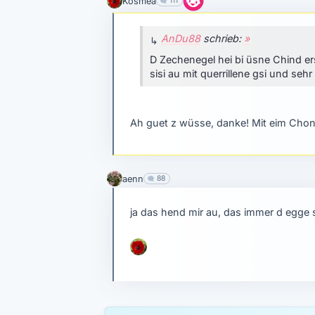
Kosmea
111
AnDu88
schrieb:
»
D Zechenegel hei bi üsne Chind er
sisi au mit querrillene gsi und seh
Ah guet z wüsse, danke! Mit eim Chond
aenn
88
ja das hend mir au, das immer d egge