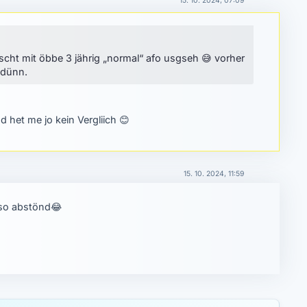
15. 10. 2024, 07:09
scht mit öbbe 3 jährig „normal“ afo usgseh
😅
vorher
r dünn.
 het me jo kein Vergliich
😊
15. 10. 2024, 11:59
 so abstönd
😂