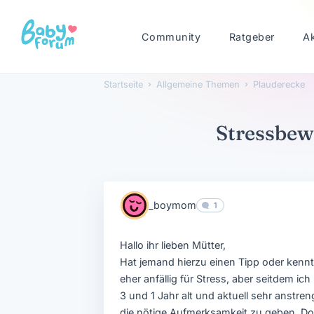
Community
Ratgeber
A
Startseite
›
Allgemeine Themen
›
Plauderecke
Stressbew
_boymom
1
Hallo ihr lieben Mütter,
Hat jemand hierzu einen Tipp oder kenn
eher anfällig für Stress, aber seitdem ic
3 und 1 Jahr alt und aktuell sehr anstr
die nötige Aufmerksamkeit zu geben. Do