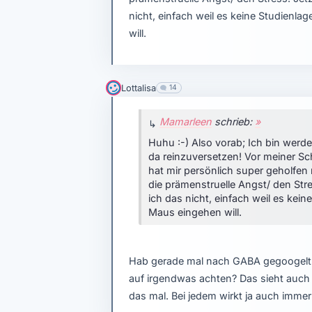
nicht, einfach weil es keine Studienla
will.
Lottalisa
14
Mamarleen
schrieb:
»
Huhu :-) Also vorab; Ich bin we
da reinzuversetzen! Vor meiner 
hat mir persönlich super geholfe
die prämenstruelle Angst/ den St
ich das nicht, einfach weil es kein
Maus eingehen will.
Hab gerade mal nach GABA gegoogelt.
auf irgendwas achten? Das sieht auch v
das mal. Bei jedem wirkt ja auch immer