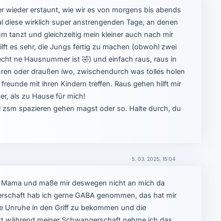
 wieder erstaunt, wie wir es von morgens bis abends
mal diese wirklich super anstrengenden Tage, an denen
um tanzt und gleichzeitig mein kleiner auch nach mir
 hilft es sehr, die Jungs fertig zu machen (obwohl zwei
 echt ne Hausnummer ist
🤣
) und einfach raus, raus in
ahren oder draußen iwo, zwischendurch was tolles holen
reunde mit ihren Kindern treffen. Raus gehen hilft mir
ter, als zu Hause für mich!
l zsm spazieren gehen magst oder so. Halte durch, du
5. 03. 2025, 15:04
de Mama und maße mir deswegen nicht an mich da
erschaft hab ich gerne GABA genommen, das hat mir
re Unruhe in den Griff zu bekommen und die
tzt während meiner Schwangerschaft nehme ich das