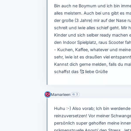
Bin auch ne Boymum und ich bin immer
alles meistern. Auch bei uns gibt es 
der große (3 Jahre) mir auf der Nase r
schreit und iwie alles schief geht. Mir
Kinder und sich selber ready machen
den Indoor Spielplatz, raus Scooter f
- Kuchen, Kaffee, whatever und meine f
sehr, iwie ist es draußen viel entspann
Kannst dich gerne melden, falls du ma
schaffst das 🥰 liebe Grüße
Mamarleen
3
Huhu :-) Also vorab; Ich bin werden
reinzuversetzen! Vor meiner Schwang
persönlich super geholfen meine inne
prämenstruelle Angst/ den Stress. Je