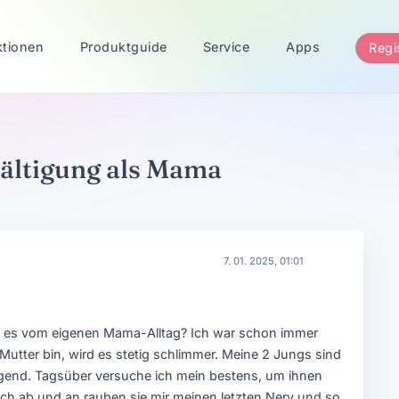
ktionen
Produktguide
Service
Apps
Regi
ältigung als Mama
7. 01. 2025, 01:01
t es vom eigenen Mama-Alltag? Ich war schon immer
h Mutter bin, wird es stetig schlimmer. Meine 2 Jungs sind
engend. Tagsüber versuche ich mein bestens, um ihnen
ch ab und an rauben sie mir meinen letzten Nerv und so