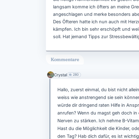
langsam komme ich öfters an meine Gren
angeschlagen und merke besonders abend
Des Öfteren hatte ich nun auch mit Her
kämpfen. Ich bin sehr erschöpft und weis
soll. Hat jemand Tipps zur Stressbewält
Kommentare
Crystal
280
Hallo, zuerst einmal, du bist nicht alle
weiss wie anstrengend sie sein können. 
würde dir dringend raten Hilfe in Ansp
anrufen? Wenn du magst geh doch in ei
Nerven zu stärken. Ich nehme B-Vita
Hast du die Möglichkeit die Kinder, 
den Tag? Hab dich dafür, es ist wichti