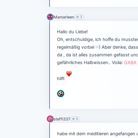
Mamarleen
3
Hallo du Liebe!
Oh, entschuldige, ich hoffe du musste
regelmäßig vorbei :-) Aber denke, dass 
da , da ist alles zusammen gefasst und
gefährliches Halbwissen.. Voila:
GABA f
hilft
steffi337
5
habe mit dem meditieren angefangen u