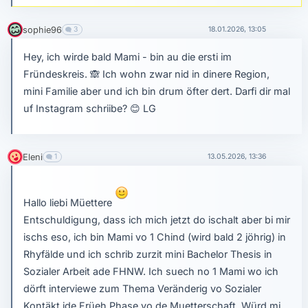
sophie96
3
18.01.2026, 13:05
Hey, ich wirde bald Mami - bin au die ersti im
Fründeskreis.
🙈
Ich wohn zwar nid in dinere Region,
mini Familie aber und ich bin drum öfter dert. Darfi dir mal
uf Instagram schriibe?
😊
LG
Eleni
1
13.05.2026, 13:36
Hallo liebi Müettere
Entschuldigung, dass ich mich jetzt do ischalt aber bi mir
ischs eso, ich bin Mami vo 1 Chind (wird bald 2 jöhrig) in
Rhyfälde und ich schrib zurzit mini Bachelor Thesis in
Sozialer Arbeit ade FHNW. Ich suech no 1 Mami wo ich
dörft interviewe zum Thema Veränderig vo Sozialer
Kontäkt ide Früeh Phase vo de Muetterschaft. Würd mi