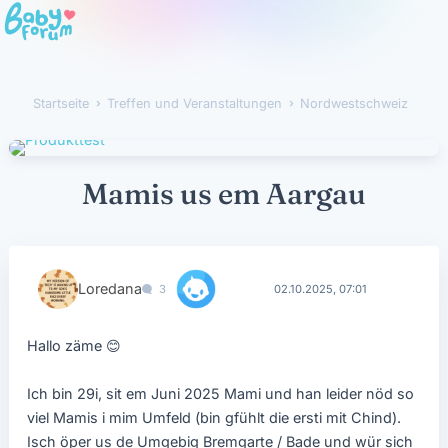
Startseite
›
Treffen und Veranstaltungen
›
Nordwestschweiz
Mamis us em Aargau
Loredana
3
02.10.2025, 07:01
Hallo zäme
😊
Ich bin 29i, sit em Juni 2025 Mami und han leider nöd so
viel Mamis i mim Umfeld (bin gfühlt die ersti mit Chind).
Isch öper us de Umgebig Bremgarte / Bade und wür sich