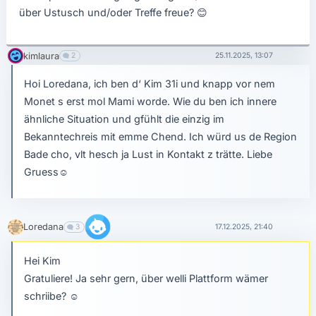
über Ustusch und/oder Treffe freue?
😊
kimlaura
2
25.11.2025, 13:07
Hoi Loredana, ich ben d‘ Kim 31i und knapp vor nem
Monet s erst mol Mami worde. Wie du ben ich innere
ähnliche Situation und gfühlt die einzig im
Bekanntechreis mit emme Chend. Ich würd us de Region
Bade cho, vlt hesch ja Lust in Kontakt z trätte. Liebe
Gruess
☺
Loredana
3
17.12.2025, 21:40
Hei Kim
Gratuliere! Ja sehr gern, über welli Plattform wämer
schriibe?
☺