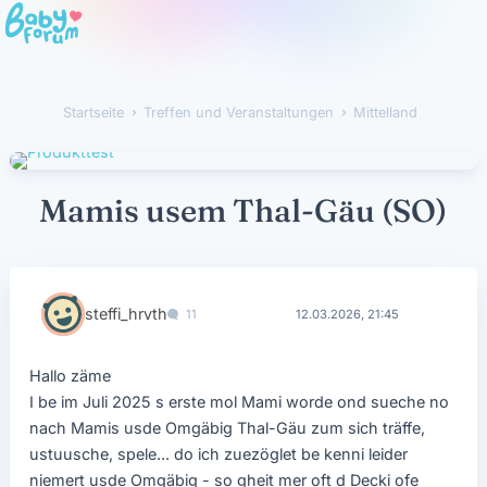
Startseite
›
Treffen und Veranstaltungen
›
Mittelland
Mamis usem Thal-Gäu (SO)
steffi_hrvth
11
12.03.2026, 21:45
Hallo zäme
I be im Juli 2025 s erste mol Mami worde ond sueche no
nach Mamis usde Omgäbig Thal-Gäu zum sich träffe,
ustuusche, spele... do ich zuezöglet be kenni leider
niemert usde Omgäbig - so gheit mer oft d Decki ofe