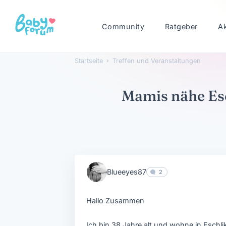
Community
Ratgeber
A
Startseite
›
Treffen und Veranstaltungen
Mamis nähe Es
Blueeyes87
2
Hallo Zusammen
Ich bin 38 Jahre alt und wohne in Esch