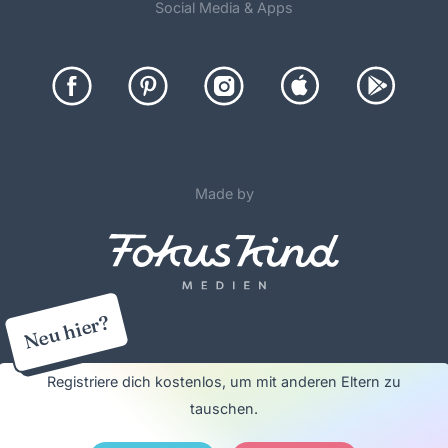
Social Media & Apps
Made by
Neu hier?
©
2012-26 FOKUS KIND Medien, Alle Rechte vorbehalten
Registriere dich kostenlos, um mit anderen Eltern zu
tauschen.
•
renregeln & Nutzungsbedingungen
Datenschutzerklärung & Cookie Pol
Impressum & Werbung