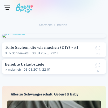
Startseite
›
#ferien
#ferien
Diskussionsliste
Tolle Sachen, die wir machen (DIY) - #1
»
Schneewittli
30.01.2023, 22:17
9
615
Beliebte Urlaubsziele
»
melanieb
03.03.2014, 22:01
17
Alles zu Schwangerschaft, Geburt & Baby