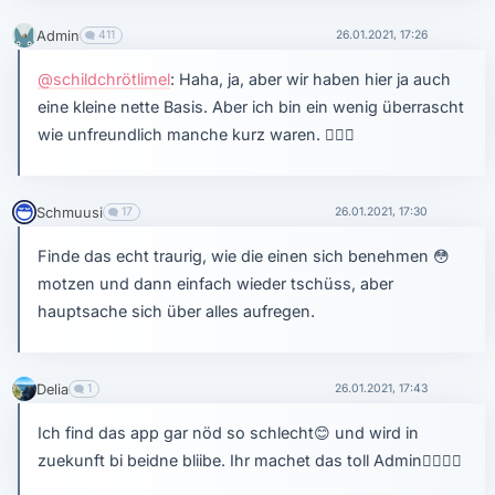
Admin
411
26.01.2021, 17:26
@schildchrötlimel
: Haha, ja, aber wir haben hier ja auch
eine kleine nette Basis. Aber ich bin ein wenig überrascht
wie unfreundlich manche kurz waren.
🤷🏻‍♂️
Schmuusi
17
26.01.2021, 17:30
Finde das echt traurig, wie die einen sich benehmen
😳
motzen und dann einfach wieder tschüss, aber
hauptsache sich über alles aufregen.
Delia
1
26.01.2021, 17:43
Ich find das app gar nöd so schlecht
😊
und wird in
zuekunft bi beidne bliibe. Ihr machet das toll Admin
👍🏼
👍🏼