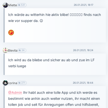
Miette
531
26.01.2021, 18:17
Ich wärde au witterhin hie aktiv blibe!
👍🏻
👍🏻
👍🏻
finds nach
wie vor supper da.
😉
Blevita
34
26.01.2021, 18:24
Ich wird au da bliebe und sicher au ab und zue im LF
verbi luege
corina
271
26.01.2021, 18:44
@Admin
Ihr habt auch eine tolle App und ich werde es
bestimmt wie anhin auch weiter nutzen, ihr macht einen
tollen job und seit für Anregungen offen und hilfsbereit,