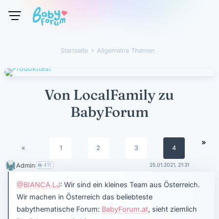
Startseite
›
Allgemeine Themen
Von LocalFamily zu
BabyForum
»
«
1
2
3
4
Admin
411
25.01.2021, 21:31
@BIANCA.LJ
: Wir sind ein kleines Team aus Österreich.
Wir machen in Österreich das beliebteste
babythematische Forum:
BabyForum.at
, sieht ziemlich