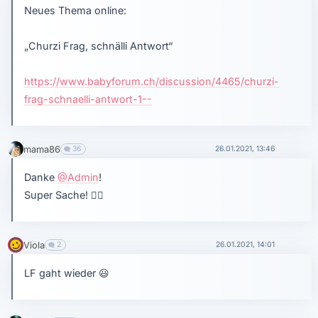
Neues Thema online:
„Churzi Frag, schnälli Antwort“
https://www.babyforum.ch/discussion/4465/churzi-
frag-schnaelli-antwort-1-‍-️
mama86
36
26.01.2021, 13:46
Danke
@Admin
!
Super Sache!
👍🏼
Viola
2
26.01.2021, 14:01
LF gaht wieder
😃