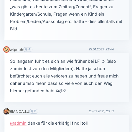
„was gibt es heute zum Zmittag/Znacht“, Fragen zu
Kindergarten/Schule, Fragen wenn ein Kind ein
Problem/Leiden/Ausschlag etc. hatte - dies allenfalls mit
Bild
wtpooh
4
25.01.2021, 22:44
So langsam fühlt es sich an wie früher bei LF
☺
(also
zumindest von den Mitgliedern). Hatte ja schon
befürchtet euch alle verloren zu haben und freue mich
daher umso mehr, dass so viele von euch den Weg
hierher gefunden habt 🥳
💃
🎉
BIANCA.LJ
0
25.01.2021, 23:33
@admin
danke für die erklärig! findi toll