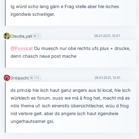
Ig würd scho lang gärn e Frag stelle aber hie isches
irgendwie schwiriger.
Claudia_yali
0
26.01.2021, 12:07
@Pussicat
Du muesch nur obe rechts ufs plus + drucke,
denn chasch neue post mache
Gröipschi
148
26.01.2021, 12:41
ds prinzip hie isch haut ganz angers aus bi local, hie isch
würklech es forum. ouso we mä ä frog het, macht mä es
nöis thema uf. isch einersits übersichtlecher, wüu d frog
nid verlore geit. aber ds angere isch haut irgendwie
ungerhautsamer gsi.