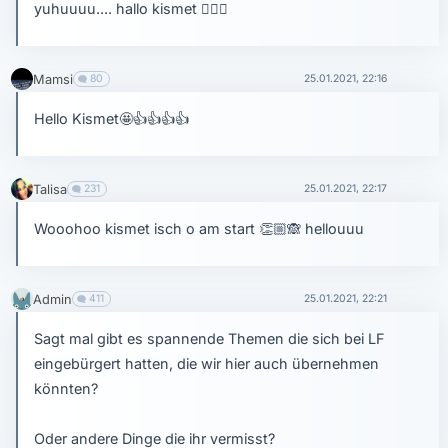
yuhuuuu.... hallo kismet
✋🏼
🥳
Mamsi
80
25.01.2021, 22:16
Hello Kismet
🤩
👍
👍
👍
👍
Talisa
231
25.01.2021, 22:17
Wooohoo kismet isch o am start
👏🏼
🙈
hellouuu
Admin
411
25.01.2021, 22:21
Sagt mal gibt es spannende Themen die sich bei LF
eingebürgert hatten, die wir hier auch übernehmen
könnten?
Oder andere Dinge die ihr vermisst?