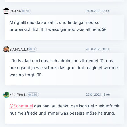
Valerie
78
26.01.2021, 17:44
Mir gfallt das da au sehr.. und finds gar nöd so
unübersichtlich
🤷🏻‍♀️
weiss gar nöd was alli hend
😂
BIANCA.LJ
0
26.01.2021, 18:04
i finds afach toll das sich admins au ziit nemet für das.
meh gseht jo wie schnell das grad druf reagieret wenmer
was no frogt!
👍🏼
•Elefäntli•
626
26.01.2021, 18:06
@Schmuusi
das hani au denkt, das isch üsi zuekunft mit
nüt me zfriede und immer was bessers möse ha trurig.