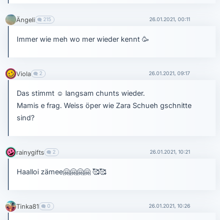
Ängeli
215
26.01.2021, 00:11
Immer wie meh wo mer wieder kennt 🥳
Viola
2
26.01.2021, 09:17
Das stimmt
☺
langsam chunts wieder.
Mamis e frag. Weiss öper wie Zara Schueh gschnitte
sind?
rainygifts
2
26.01.2021, 10:21
Haalloi zämee
🤗
🤗
🤗
🤗
🥰🥰
Tinka81
0
26.01.2021, 10:26