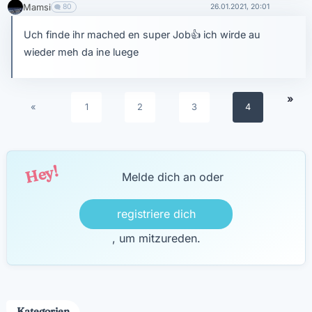
Mamsi
80
26.01.2021, 20:01
Uch finde ihr mached en super Job
👍
ich wirde au
wieder meh da ine luege
»
«
1
2
3
4
Hey!
Melde dich an oder
registriere dich
, um mitzureden.
Kategorien