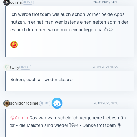
corina
271
26.01.2021, 14:18
Ich werde trotzdem wie auch schon vorher beide Apps
nutzen, hier hat man wenigstens einen netten admin der
es auch kümmert wenn man ein anliegen hat
👍
😊
twilly
133
26.01.2021, 14:29
Schön, euch alli weder zläse
☺
schildchrötlimel
781
26.01.2021, 17:18
@Admin
Das war wahrscheinlich vergebene Liebesmüh
🙈
- die Meisten sind wieder
👋🏻
- Danke trotzdem
💐