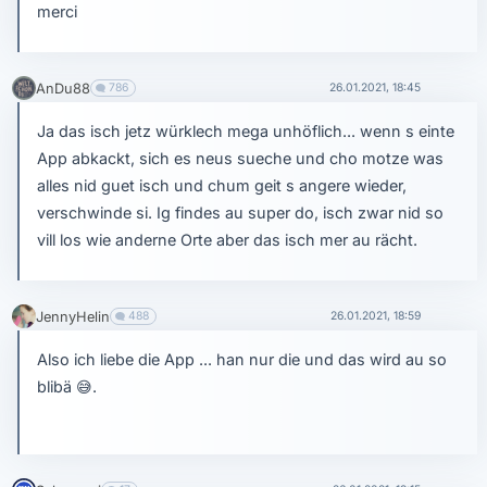
merci
AnDu88
786
26.01.2021, 18:45
Ja das isch jetz würklech mega unhöflich... wenn s einte
App abkackt, sich es neus sueche und cho motze was
alles nid guet isch und chum geit s angere wieder,
verschwinde si. Ig findes au super do, isch zwar nid so
vill los wie anderne Orte aber das isch mer au rächt.
JennyHelin
488
26.01.2021, 18:59
Also ich liebe die App ... han nur die und das wird au so
blibä
😅
.