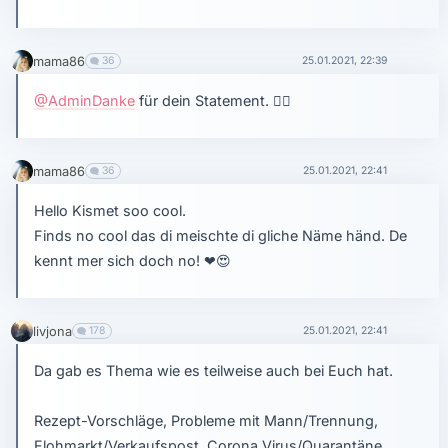
mama86
36
25.01.2021, 22:39
@AdminDanke
für dein Statement.
👍🏼
mama86
36
25.01.2021, 22:41
Hello Kismet soo cool.
Finds no cool das di meischte di gliche Näme händ. De
kennt mer sich doch no!
❤
😍
livjona
178
25.01.2021, 22:41
Da gab es Thema wie es teilweise auch bei Euch hat.
Rezept-Vorschläge, Probleme mit Mann/Trennung,
Flohmarkt/Verkaufspost, Corona Virus/Quarantäne,