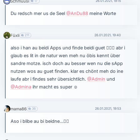
Schmuusi
17
26.01.2021, 19:15
Du redsch mer us de Seel
@AnDu88
meine Worte
Füxli
211
26.01.2021, 19:40
also i han au beidi Apps und finde beidi guet
🤷🏻‍♀️
abr i
glaub es lit in de natur wen meh nu öbis kennt über
sandre motze. isch doch au besser wen nu die sApp
nutzen wos au guet finden. klar es chönt meh do ine
laufe abr i findes sehr übersichtlich.
@Admin
und
@Admina
ihr macht es super
☺
mama86
36
26.01.2021, 19:53
Aso i blibe au bi beidne...
👍🏼