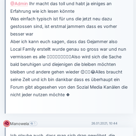
@Admin
Ihr macht das toll und habt ja einiges an
Erfahrung wie ich lesen könnte
Was einfach typisch ist für uns die jetzt neu dazu
gestossen sind, ist erstmal jammern dass es vorher
besser war
Aber ich kann euch sagen, dass das Gejammer also
Local Family erstellt wurde genau so gross war und nun
vermissen es alle
🤦🏻‍♀️
🤦🏻‍♀️
🤦🏻‍♀️
Also wird sich die Sache
bald beruhigen und diejenigen die bleiben möchten
bleiben und andere gehen wieder
😊
🤷‍♀️
😂
Alles braucht
seine Zeit und ich bin dankbar dass es überhaupt ein
Forum gibt abgesehen von den Sozial Media Kanälen die
nicht jeder nutzen möchte
🍀
Manowela
1
26.01.2021, 10:44
Ich glaube auch, dass man sich dran gewöhnt, die