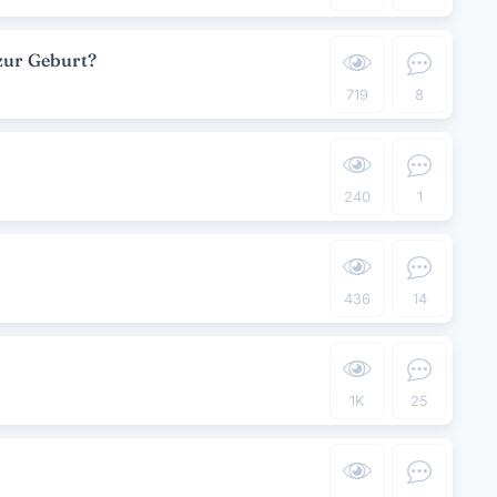
zur Geburt?
719
8
240
1
436
14
1K
25