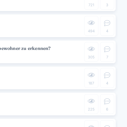
721
3
494
4
bewohner zu erkennen?
305
7
187
4
225
6