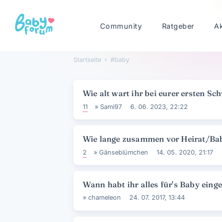
Community
Ratgeber
A
Startseite
›
#baby
#baby
Diskussionsliste
Wie alt wart ihr bei eurer ersten S
11
»
Sami97
6. 06. 2023, 22:22
Wie lange zusammen vor Heirat/Ba
2
»
Gänseblümchen
14. 05. 2020, 21:17
Wann habt ihr alles für's Baby eing
»
chameleon
24. 07. 2017, 13:44