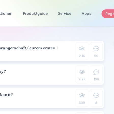
ktionen
Produktguide
Service
Apps
Regi
chwangerschaft/ eurem ersten Kind?
2.1K
59
by?
2.2K
168
ekauft?
609
8