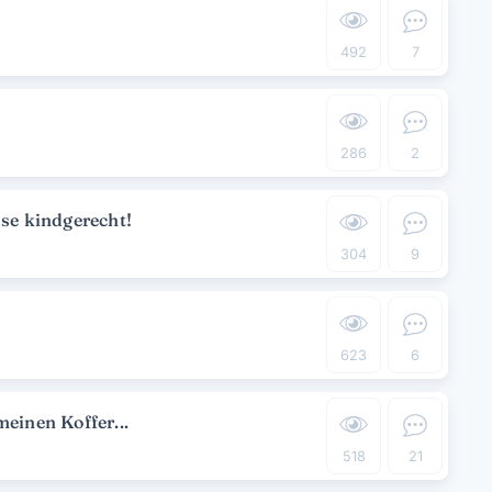
492
7
286
2
use kindgerecht!
304
9
623
6
einen Koffer...
518
21