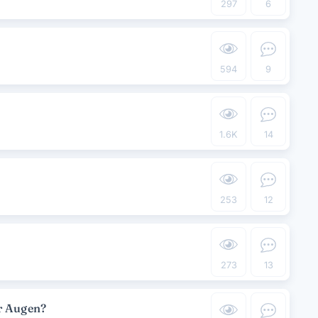
297
6
594
9
1.6K
14
253
12
273
13
r Augen?