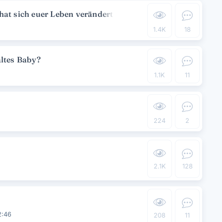
at sich euer Leben verändert seit ihr Eltern seid?
1.4K
18
altes Baby?
1.1K
11
224
2
2.1K
128
2:46
208
11