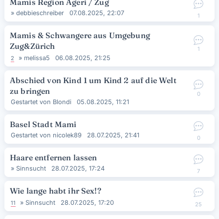
Mamis Region Ägeri / Zug
»
debbieschreiber
07.08.2025, 22:07
1
Mamis & Schwangere aus Umgebung
Zug&Zürich
1
»
melissa5
06.08.2025, 21:25
2
Abschied von Kind 1 um Kind 2 auf die Welt
zu bringen
0
Gestartet von
Blondi
05.08.2025, 11:21
Basel Stadt Mami
Gestartet von
nicolek89
28.07.2025, 21:41
0
Haare entfernen lassen
»
Sinnsucht
28.07.2025, 17:24
7
Wie lange habt ihr Sex!?
»
Sinnsucht
28.07.2025, 17:20
11
25