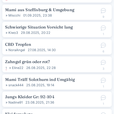
Mami aus Steffisburg & Umgebung
»
Miscchi
01.09.2025, 23:38
9
Schwierige Situation Vorsicht lang
»
Kiwo3
29.08.2025, 20:22
1
CBD Tropfen
»
NoraAngel
27.08.2025, 14:30
6
Zahngel grün oder rot?
»
Eline22
26.08.2025, 22:28
1
3
Mami Träff Solothurn ind Umgäbig
»
snack444
25.08.2025, 19:14
1
Jungs Kleider Gr: 92-104
»
Nadine91
23.08.2025, 21:36
1