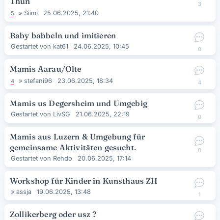
Thun
3
»
Siimi
25.06.2025, 21:40
5
Baby babbeln und imitieren
Gestartet von
kat61
24.06.2025, 10:45
0
Mamis Aarau/Olte
»
stefani96
23.06.2025, 18:34
4
4
Mamis us Degersheim und Umgebig
Gestartet von
LivSG
21.06.2025, 22:19
0
Mamis aus Luzern & Umgebung für
gemeinsame Aktivitäten gesucht.
0
Gestartet von
Rehdo
20.06.2025, 17:14
Workshop für Kinder in Kunsthaus ZH
»
assja
19.06.2025, 13:48
1
Zollikerberg oder usz ?