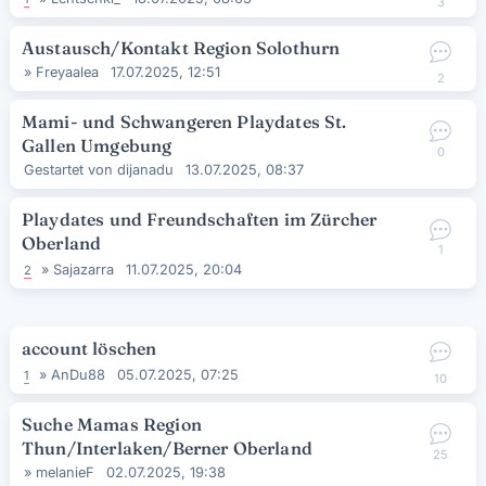
3
Austausch/Kontakt Region Solothurn
»
Freyaalea
17.07.2025, 12:51
2
Mami- und Schwangeren Playdates St.
Gallen Umgebung
0
Gestartet von
dijanadu
13.07.2025, 08:37
Playdates und Freundschaften im Zürcher
Oberland
1
»
Sajazarra
11.07.2025, 20:04
2
account löschen
»
AnDu88
05.07.2025, 07:25
1
10
Suche Mamas Region
Thun/Interlaken/Berner Oberland
25
»
melanieF
02.07.2025, 19:38