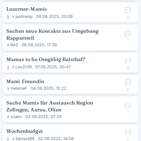
Luzerner-Mamis
»
jasitremp
09.09.2025, 20:09
5
9
Suchen neue Kontakte aus Umgebung
Rapperswil
1
»
BAS
08.09.2025, 17:39
Mamas to be Omgäbig Balsthal?
»
Lou2019
07.09.2025, 00:47
3
4
Mami Freundin
»
melanieF
04.09.2025, 15:22
2
Suche Mamis für Austausch Region
Zofingen, Aarau, Olten
1
»
soakn
03.09.2025, 07:25
Wochenbudget
»
Samara88
02.09.2025, 14:58
2
2