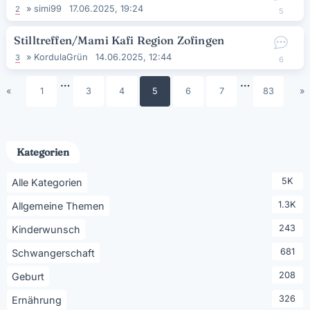
»
simi99
17.06.2025, 19:24
2
5
Stilltreffen/Mami Kafi Region Zofingen
»
KordulaGrün
14.06.2025, 12:44
3
6
…
…
«
1
3
4
5
6
7
83
»
Kategorien
5K
Alle Kategorien
1.3K
Allgemeine Themen
243
Kinderwunsch
681
Schwangerschaft
208
Geburt
326
Ernährung