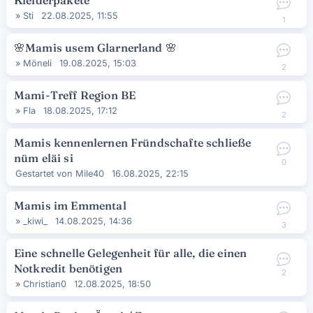
Kleiderpakete
»
Sti
22.08.2025, 11:55
1
🌸
Mamis usem Glarnerland
🌸
»
Möneli
19.08.2025, 15:03
2
Mami-Treff Region BE
»
Fla
18.08.2025, 17:12
2
Mamis kennenlernen Fründschafte schließe
nüm eläi si
0
Gestartet von
Mile40
16.08.2025, 22:15
Mamis im Emmental
»
_kiwi_
14.08.2025, 14:36
3
Eine schnelle Gelegenheit für alle, die einen
Notkredit benötigen
2
»
Christian0
12.08.2025, 18:50