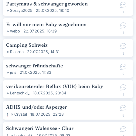
Partymaus & schwanger geworden
»
Soraya2025
25.07.2025, 18:40
1
Er will mir mein Baby wegnehmen
»
webo
22.07.2025, 16:39
1
Camping Schweiz
»
Ricarda
22.07.2025, 14:31
3
schwanger fründschafte
»
juls
21.07.2025, 11:33
2
vesikoureteraler Reflux (VUR) beim Baby
»
Lentschki_
18.07.2025, 23:34
1
ADHS und/oder Asperger
»
Crystal
18.07.2025, 22:28
1
8
Schwangeri Walensee - Chur
»
Lentschki_
18.07.2025, 08:03
1