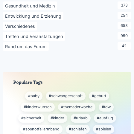
373
Gesundheit und Medizin
254
Entwicklung und Erziehung
658
Verschiedenes
950
Treffen und Veranstaltungen
42
Rund um das Forum
Populäre Tags
#baby
#schwangerschaft
#geburt
#kinderwunsch
#themaderwoche
#tdw
#sicherheit
#kinder
#urlaub
#ausflug
#sosnotfallarmband
#schlafen
#spielen