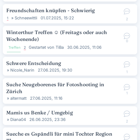
Freundschaften knüpfen - Schwierig
»
Schneewittli
01.07.2025, 15:22
1
2
Winterthur Treffen
☺
(Freitags oder auch
Wochenende)
0
Gestartet von
TiBa
30.06.2025, 11:06
Treffen
2
Schwere Entscheidung
»
Nicole_Narin
27.06.2025, 19:30
1
Suche Neugeborenes für Fotoshooting in
Zürich
1
»
altermatt
27.06.2025, 11:16
Mamis us Benke / Umgebig
»
Diana04
26.06.2025, 23:36
2
Sueche es Gspändli für mini Tochter Region