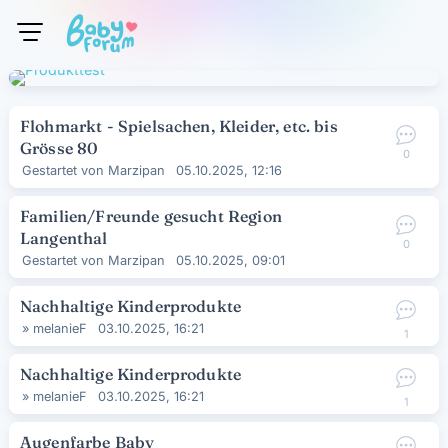
BabyForum.ch
Diskussionsliste
Flohmarkt - Spielsachen, Kleider, etc. bis
Grösse 80
0
Gestartet von
Marzipan
05.10.2025, 12:16
Familien/Freunde gesucht Region
Langenthal
0
Gestartet von
Marzipan
05.10.2025, 09:01
Nachhaltige Kinderprodukte
»
melanieF
03.10.2025, 16:21
1
Nachhaltige Kinderprodukte
»
melanieF
03.10.2025, 16:21
1
Augenfarbe Baby